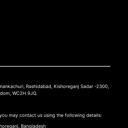
rahmankachuri, Rashidabad, Kishoreganj Sadar -2300,
ingdom, WC2H 9JQ.
you may contact us using the following details:
horeganj, Bangladesh