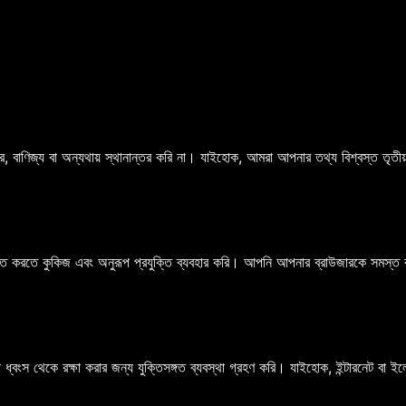
ি, বাণিজ্য বা অন্যথায় স্থানান্তর করি না। যাইহোক, আমরা আপনার তথ্য বিশ্বস্ত তৃতীয়
করতে কুকিজ এবং অনুরূপ প্রযুক্তি ব্যবহার করি। আপনি আপনার ব্রাউজারকে সমস্ত কুকি
ধ্বংস থেকে রক্ষা করার জন্য যুক্তিসঙ্গত ব্যবস্থা গ্রহণ করি। যাইহোক, ইন্টারনেট বা 