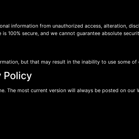
nal information from unauthorized access, alteration, disc
ge is 100% secure, and we cannot guarantee absolute securit
mation, but that may result in the inability to use some of 
 Policy
me. The most current version will always be posted on our 