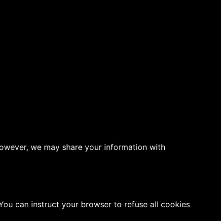
 However, we may share your information with
ou can instruct your browser to refuse all cookies