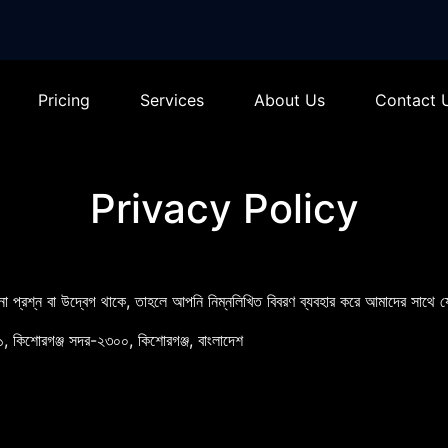
Pricing
Services
About Us
Contact 
Privacy Policy
ো প্রশ্ন বা উদ্বেগ থাকে, তাহলে আপনি নিম্নলিখিত বিবরণ ব্যবহার করে আমাদের সাথে
ং ০১, কিশোরগঞ্জ সদর-২৩০০, কিশোরগঞ্জ, বাংলাদেশ