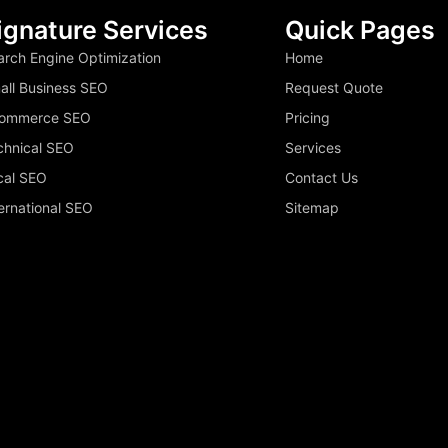
ignature Services
Quick Pages
arch Engine Optimization
Home
all Business SEO
Request Quote
ommerce SEO
Pricing
chnical SEO
Services
cal SEO
Contact Us
ernational SEO
Sitemap