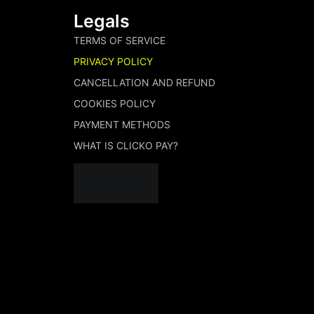
Legals
TERMS OF SERVICE
PRIVACY POLICY
CANCELLATION AND REFUND
COOKIES POLICY
PAYMENT METHODS
WHAT IS CLICKO PAY?