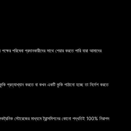
 পক্ষের পরিষেবা প্রদানকারীদের সাথে শেয়ার করতে পারি যারা আমাদের
 প্রত্যাখ্যান করতে বা কখন একটি কুকি পাঠানো হচ্ছে তা নির্দেশ করতে
ইলেকট্রনিক স্টোরেজের মাধ্যমে ট্রান্সমিশনের কোনো পদ্ধতিই 100% নিরাপদ